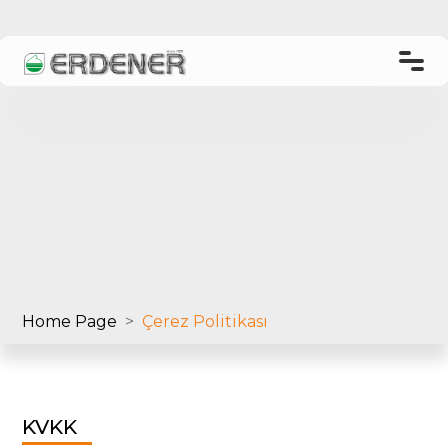
TR
EN
Home Page
About Us
Products
Home Page
Çerez Politikası
Laboratory
Order and Shipping
KVKK