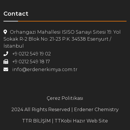
Contact
Orhangazi Mahallesi ISISO Sanayi Sitesi 19. Yol
Sokak R-2 Blok No: 21-23 P.K. 34538 Esenyurt /
İstanbul
+9 0212 549 19 02
+9 0212 549 18 17
info@erdenerkimya.com.tr
Çerez Politikası
2024 All Rights Reserved | Erdener Chemistry
TTR BİLİŞİM
|
TTKobi Hazır Web Site